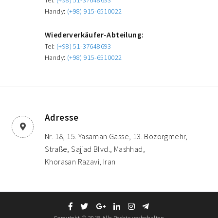
Tel:
(+98) 51-37648693
Handy:
(+98) 915-6510022
Wiederverkäufer-Abteilung:
Tel:
(+98) 51-37648693
Handy:
(+98) 915-6510022
Adresse
Nr. 18, 15. Yasaman Gasse, 13. Bozorgmehr,
Straße, Sajjad Blvd., Mashhad,
Khorasan Razavi, Iran
Copyright © 2018 Alle Rechte vorbehalten